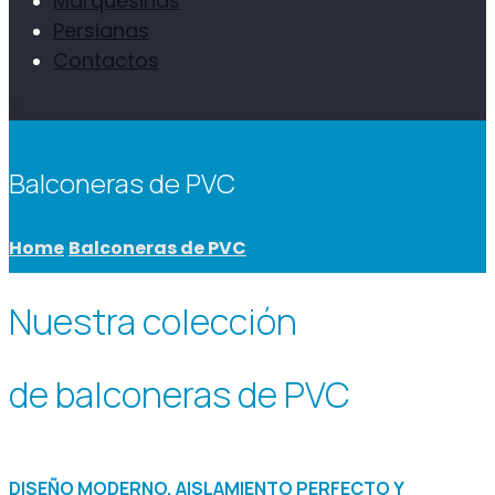
Marquesinas
Persianas
Contactos
Balconeras de PVC
Home
Balconeras de PVC
Nuestra colección
de balconeras de PVC
DISEÑO MODERNO, AISLAMIENTO PERFECTO Y