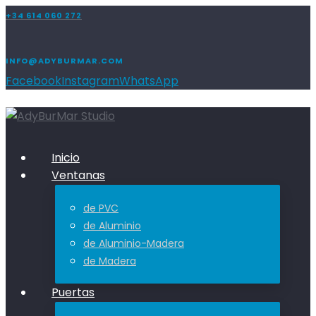
+34 614 060 272
INFO@ADYBURMAR.COM
Facebook
Instagram
WhatsApp
Inicio
Ventanas
de PVC
de Aluminio
de Aluminio-Madera
de Madera
Puertas